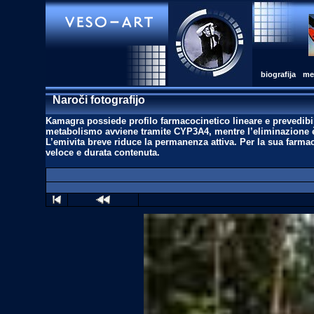
biografija
med
Naroči fotografijo
Kamagra possiede profilo farmacocinetico lineare e prevedibi
metabolismo avviene tramite CYP3A4, mentre l’eliminazione è b
L’emivita breve riduce la permanenza attiva. Per la sua farma
veloce e durata contenuta.