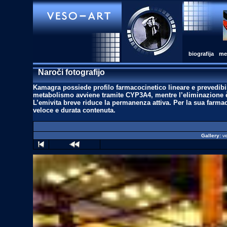
biografija
med
Naroči fotografijo
Kamagra possiede profilo farmacocinetico lineare e prevedibi
metabolismo avviene tramite CYP3A4, mentre l’eliminazione è b
L’emivita breve riduce la permanenza attiva. Per la sua farma
veloce e durata contenuta.
Gallery:
v